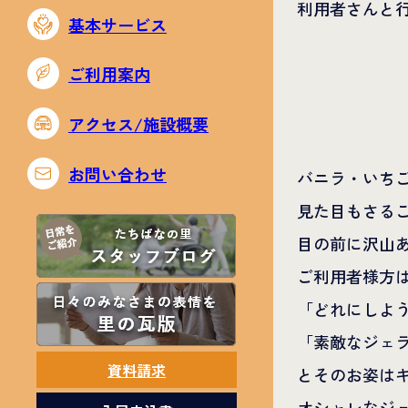
利用者さんと
基本サービス
ご利用案内
アクセス/施設概要
お問い合わせ
バニラ・いち
見た目もさる
目の前に沢山
ご利用者様方
「どれにしよ
「素敵なジェ
資料請求
とそのお姿はキ
オシャレなジ