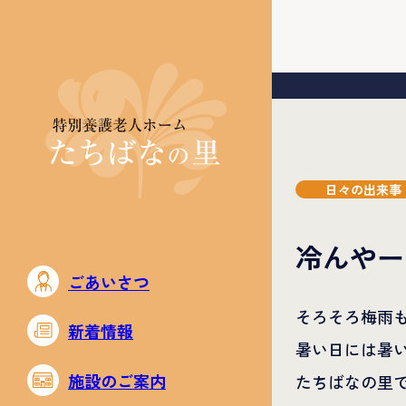
日々の出来事
冷んやー
ごあいさつ
そろそろ梅雨
新着情報
暑い日には暑
施設のご案内
たちばなの里