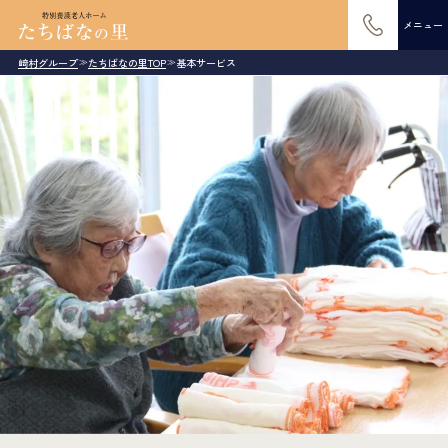
メニュー
崎村グループ
たちばなの里TOP
基本サービス
≫
≫