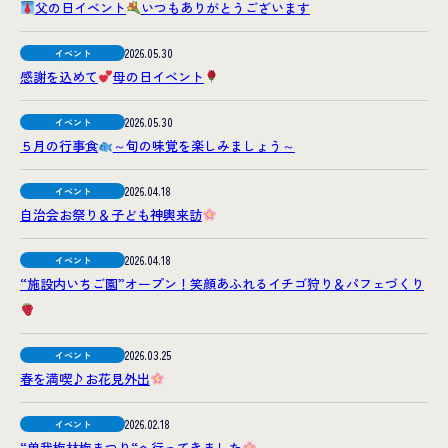
父の日イベント
いつもありがとうございます
2026.05.30
イベント
感謝を込めて
母の日イベント
2026.05.30
イベント
５月の行事食
～旬の味覚を楽しみましょう～
2026.04.18
イベント
自治会お祭り＆子ども神輿来訪
2026.04.18
イベント
“施設内いちご園”オープン！笑顔あふれるイチゴ狩り＆パフェづくり
2026.03.25
イベント
春を満喫♪お花見外出
2026.02.18
イベント
“曽我梅林梅まつり“へ行ってきました