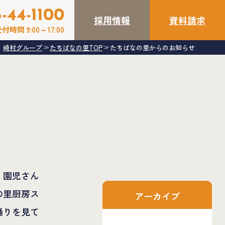
-44-1100
採用情報
資料請求
付時間 9:00～17:00
崎村グループ
たちばなの里TOP
たちばなの里からのお知らせ
≫
≫
。園児さん
の里厨房ス
アーカイブ
踊りを見て