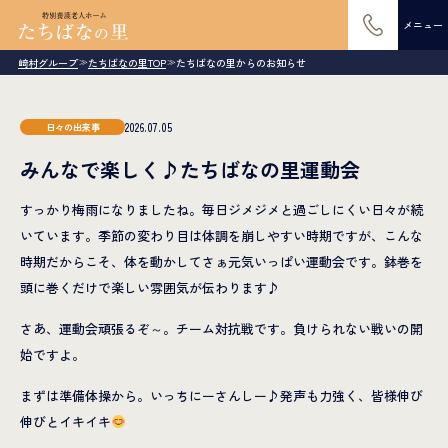
メニュー
崎村グループ
たちばなの里TOP
たちばなの里からのお知らせ
≫
≫
2026.07.05
日々の出来事
みんなで楽しく♪たちばなの里運動会
すっかり梅雨になりましたね。毎日ジメジメと過ごしにくい日々が続
いています。季節の変わり目は体調を崩しやすい時期ですが、こんな
時期だからこそ、体を動かしてさぁ元気いっぱい運動会です。鉢巻を
頭に巻くだけで楽しい雰囲気が伝わります♪
さあ、運動会頑張るぞ～。チーム対抗戦です。負けられない戦いの開
始ですよ。
まずは準備体操から。いっちにーさんしー♪発声も力強く、皆様伸び
伸びとイキイキ