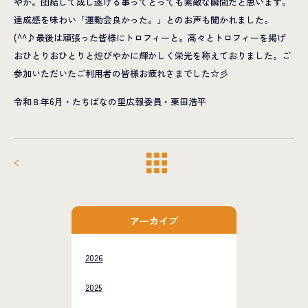
やか。団結して成し遂げる事ってとっても素敵な瞬間だと思います。
達成感を味わい「運動会良かった。」とのお声も聞かれました。
(^^♪最後は頑張った皆様にトロフィーと。高々とトロフィーを掲げ
おひとりおひとりと煌びやかに輝かしく栄光を称えておりました。ご
参加いただいたご利用者の皆様お疲れさまでした☆彡
令和８年6月・たちばなの里広報委員・栗田浩平
アーカイブ
2026
2025