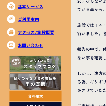
安にならない
基本サービス
ている事から
ご利用案内
施設では１４
アクセス/施設概要
行いました。
お問い合わせ
報告の中で、
ない事を確認
しかし、遠方
る為、ギリギ
をさせていた
資料請求
ご家族様にお