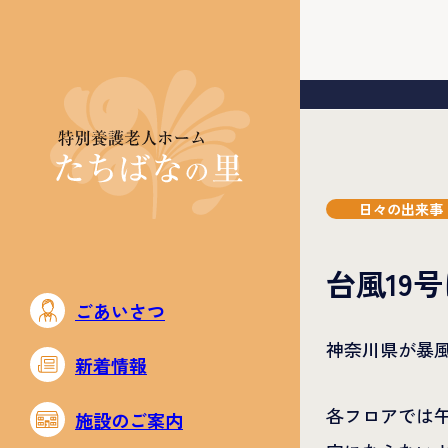
日々の出来事
台風19
ごあいさつ
神奈川県が暴
新着情報
各フロアでは
施設のご案内