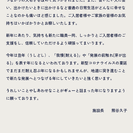
い、出かけたいときに出かけるなど普通の日常生活がどんなに幸せな
ことなのかも痛いほど感じました。ご入居者様やご家族の皆様のお気
持ちはいかばかりかとお察しいたします。
新年にあたり、気持ちも新たに職員一同、しっかりとご入居者様のご
支援をし、信頼していただけるよう頑張ってまいります。
今年は丑年（うしどし）、「我慢(耐える)」や「発展の前触れ(芽が出
る)」を表す年になるといわれております。新型コロナウイルスの蔓延
でまだまだ耐え忍ぶ年になるかもしれませんが、地道に突き進むこと
で新たな発展へとつなげる年にしていきたいと強く思います。
う
れしいことや
し
あわせなことが
ギュー
と詰まった年になりますよう
に願っております。
施設長 熊谷久子