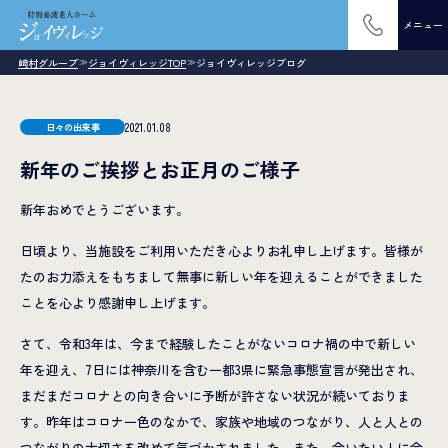
メニュー
崎村グループ
ジョイヴィレッジTOP
ジョイヴィレッジブログ
≫
≫
2021.01.08
日々の出来事
新年のご挨拶とお正月のご様子
新年おめでとうございます。
日頃より、当施設をご利用いただき心よりお礼申し上げます。皆様が
たのお力添えをもちまして無事に新しい年を迎えることができました
ことを心より感謝申し上げます。
さて、令和3年は、今まで経験したことがないコロナ禍の中で新しい
年を迎え、7日には神奈川を含む一都3県に緊急事態宣言が発出され、
まだまだコロナとの向き合いに予断が許さない状況が続いておりま
す。昨年はコロナ一色のなかで、家族や地域のつながり、人と人との
つながりの大切さを改めて気づかされました。また、会いたい人に会