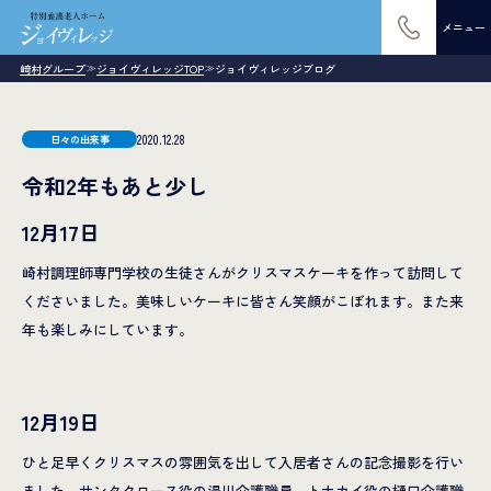
メニュー
崎村グループ
ジョイヴィレッジTOP
ジョイヴィレッジブログ
≫
≫
2020.12.28
日々の出来事
令和2年もあと少し
12月17日
崎村調理師専門学校の生徒さんがクリスマスケーキを作って訪問して
くださいました。美味しいケーキに皆さん笑顔がこぼれます。また来
年も楽しみにしています。
12月19日
ひと足早くクリスマスの雰囲気を出して入居者さんの記念撮影を行い
ました。サンタクロース役の湯川介護職員、トナカイ役の樋口介護職