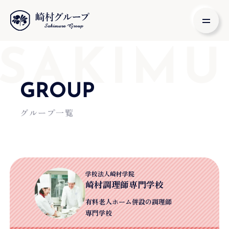
SAKIMU
GROUP
グループ一覧
学校法人崎村学院
崎村調理師専門学校
有料老人ホーム併設の
調理師
専門学校