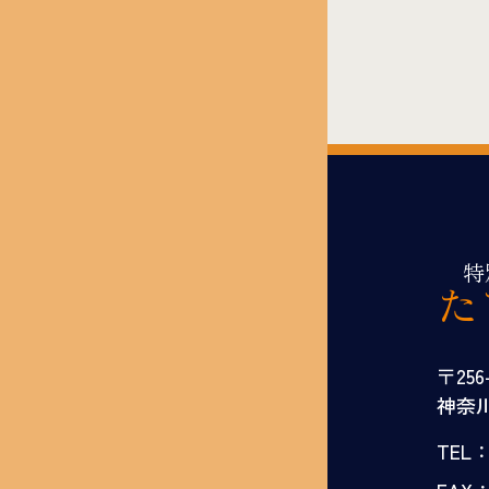
特
た
〒256
神奈川
TEL：0