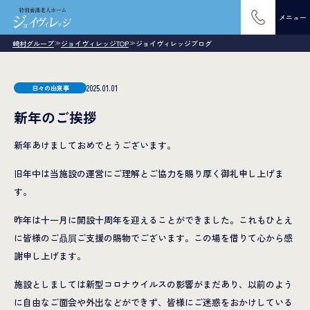
メニュー
崎村グループ
ジョイヴィレッジTOP
ジョイヴィレッジブログ
≫
≫
2025.01.01
日々の出来事
新年のご挨拶
新年あけましておめでとうございます。
旧年中は当施設の運営にご理解とご協力を賜り厚く御礼申し上げま
す。
昨年は十一月に開設十周年を迎えることができました。これもひとえ
に皆様のご贔屓ご支援の賜物でございます。この場を借りて心から感
謝申し上げます。
施設としましては新型コロナウイルスの影響がまだあり、以前のよう
に自由なご面会や外出などができず、皆様にご迷惑をおかけしている