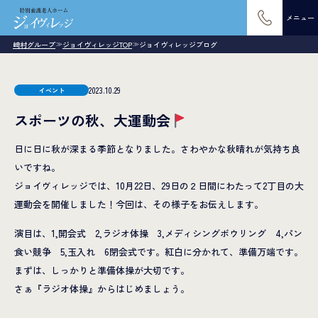
メニュー
崎村グループ
ジョイヴィレッジTOP
ジョイヴィレッジブログ
≫
≫
2023.10.29
イベント
スポーツの秋、大運動会
日に日に秋が深まる季節となりました。さわやかな秋晴れが気持ち良
いですね。
ジョイヴィレッジでは、10月22日、29日の２日間にわたって2丁目の大
運動会を開催しました！今回は、その様子をお伝えします。
演目は、1,開会式 2,ラジオ体操 3,メディシングボウリング 4,パン
食い競争 5,玉入れ 6閉会式です。紅白に分かれて、準備万端です。
まずは、しっかりと準備体操が大切です。
さぁ『ラジオ体操』からはじめましょう。