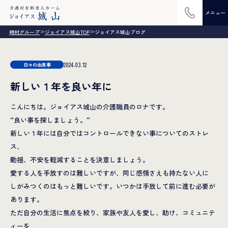
メニュー
崎村グループ
ジョイアス城山TOP
ジョイアス城山ブログ
≫
≫
2024.03.12
日々の出来事
新しい１年を良い年に
こんにちは。ジョイアス城山の介護職員のロナです。
“良い事を探しましょう。”
新しい１年には自分ではコントロールできない事についてのストレ
ス、
動揺、不安を軽減することを決意しましょう。
愛する人を手放すのは難しいですが、同じ感情さえも持たない人に
しがみつくのはもっと難しいです。いつかは手放して前に進む必要が
あります。
ただ自分の生活に焦点を絞り、家族や友人を愛し、助け、コミュニテ
ィーを