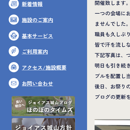
開催致します
新着情報
一つの会場に
施設のご案内
ませんでした
職員も久しぶ
基本サービス
皆で汗を流し
ご利用案内
下記写真は、
明日も引き続
アクセス/施設概要
ブルを配置し
お問い合わせ
後日、お祭り
ブログの更新